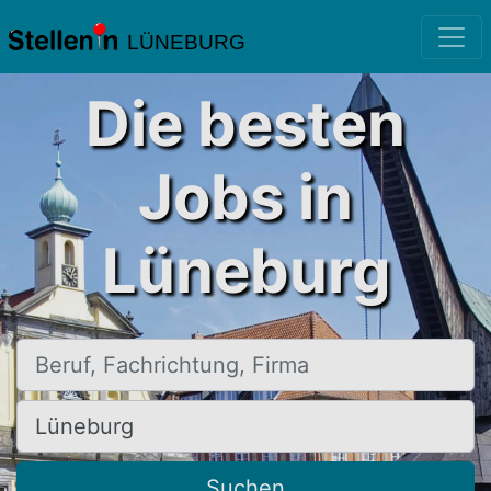
LÜNEBURG
Die besten
Jobs in
Lüneburg
Beruf, Fachrichtung, Firma
Ort, Stadt
Suchen