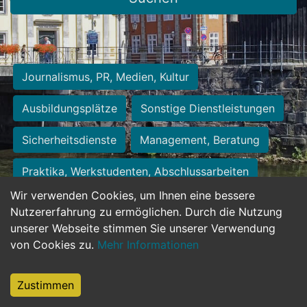
Journalismus, PR, Medien, Kultur
Ausbildungsplätze
Sonstige Dienstleistungen
Sicherheitsdienste
Management, Beratung
Praktika, Werkstudenten, Abschlussarbeiten
Wir verwenden Cookies, um Ihnen eine bessere
Personalwesen
Assistenz, Sekretariat
Nutzererfahrung zu ermöglichen. Durch die Nutzung
unserer Webseite stimmen Sie unserer Verwendung
Hilfskräfte, Aushilfs- und Nebenjobs
von Cookies zu.
Mehr Informationen
Einkauf, Logistik, Materialwirtschaft
Zustimmen
Weiterbildung, Studium, duale Ausbildung