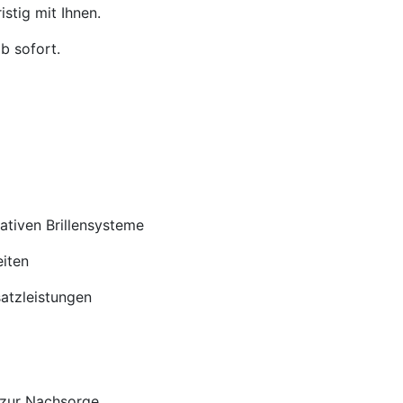
stig mit Ihnen.
b sofort.
tiven Brillensysteme
iten
satzleistungen
 zur Nachsorge