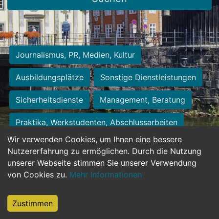
Journalismus, PR, Medien, Kultur
Ausbildungsplätze
Sonstige Dienstleistungen
Sicherheitsdienste
Management, Beratung
Praktika, Werkstudenten, Abschlussarbeiten
Wir verwenden Cookies, um Ihnen eine bessere
Personalwesen
Assistenz, Sekretariat
Nutzererfahrung zu ermöglichen. Durch die Nutzung
unserer Webseite stimmen Sie unserer Verwendung
Hilfskräfte, Aushilfs- und Nebenjobs
von Cookies zu.
Mehr Informationen
Einkauf, Logistik, Materialwirtschaft
Zustimmen
Weiterbildung, Studium, duale Ausbildung