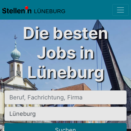
LÜNEBURG
Die besten
Jobs in
Lüneburg
Beruf, Fachrichtung, Firma
Ort, Stadt
Suchen