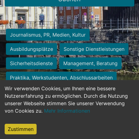
Journalismus, PR, Medien, Kultur
Ausbildungsplätze
Sonstige Dienstleistungen
Sicherheitsdienste
Management, Beratung
Praktika, Werkstudenten, Abschlussarbeiten
Wir verwenden Cookies, um Ihnen eine bessere
Personalwesen
Assistenz, Sekretariat
Nutzererfahrung zu ermöglichen. Durch die Nutzung
unserer Webseite stimmen Sie unserer Verwendung
Hilfskräfte, Aushilfs- und Nebenjobs
von Cookies zu.
Mehr Informationen
Einkauf, Logistik, Materialwirtschaft
Zustimmen
Weiterbildung, Studium, duale Ausbildung