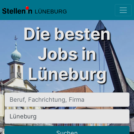
LÜNEBURG
Die besten
Jobs in
Lüneburg
Beruf, Fachrichtung, Firma
Ort, Stadt
Suchen